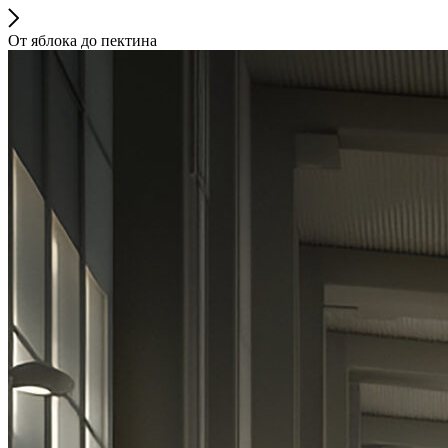
От яблока до пектина