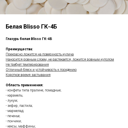
Белая Blisso ГК-4Б
Глазурь белая Blisso ГК-4Б
Преимущества:
Прекрасно ложится на поверхность кулича
Наносится ровным слоем, не растекается, ложится ровным куполом
Не требует темперирования
Отличный блеск и устойчивость к поседению
Короткое время застывания
Область применения:
- конфеты типа пралине, помадные;
- карамель;
- лукум;
- зефир, пастила;
- мармелад;
- печенье;
- пончики;
- кексы, маффины;