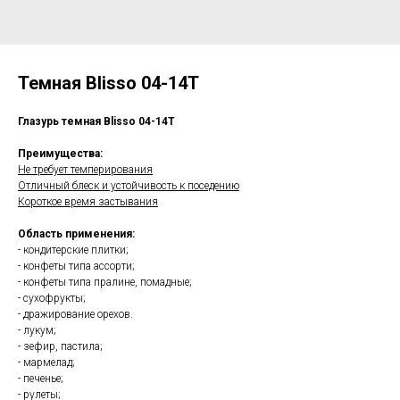
Темная Blisso 04-14Т
Глазурь темная Blisso 04-14Т
Преимущества:
Не требует темперирования
Отличный блеск и устойчивость к поседению
Короткое время застывания
Область применения:
- кондитерские плитки;
- конфеты типа ассорти;
- конфеты типа пралине, помадные;
- сухофрукты;
- дражирование орехов.
- лукум;
- зефир, пастила;
- мармелад;
- печенье;
- рулеты;