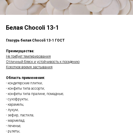
Белая Chocoli 13-1
Глазурь белая Chocoli 13-1 ГОСТ
Преимущества:
Не требует темперирования
Отличный блеск и устойчивость к поседению
Короткое время застывания
Область применения:
- кондитерские плитки;
- конфеты типа ассорти;
- конфеты типа пралине, помадные;
- сухофрукты;
- карамель;
- лукум;
- зефир, пастила;
- мармелад;
- печенье;
- рулеты;