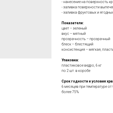
- нанесение на поверхность к
- заливка поверхности выпече
- заливка фруктовых и ягодных
Показатели:
цвет – зеленый
вкус – мятный
прозрачность – прозрачный
блеск – блестящий
консистенция – мягкая, пласт
Упаковка:
пластиковое ведро, 6 кг
по 2 шт. в коробе
Срок годности и условия хра
6 месяцев при температуре от
более 75%