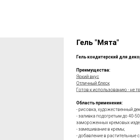
Гель "Мята"
Гель кондитерский для деко
Преимущества:
Яркий вкус
Отличный блеск
Готов к использованию - не 
Область применения:
- рисовка, художественный дек
- заливка подогретым до 40-5
замороженных кремовых изде
- замешивание в кремы;
- добавление в растительные с