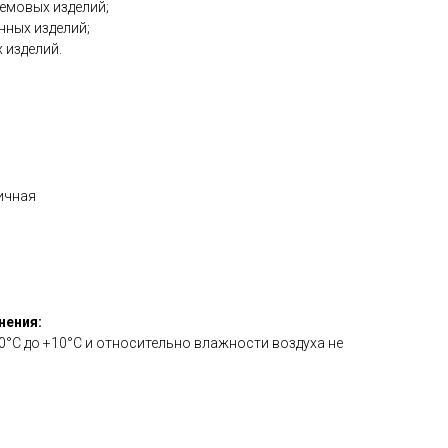
ремовых изделий;
нных изделий;
 изделий.
ичная
нения:
 0°С до +10°С и относительно влажности воздуха не