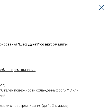
рирования "Шеф Дукат" со вкусом мяты
требует перемешивания
ор;
0°С гелем поверхности охлажденных до 5-7°С или
лий;
ливки от растрескивания (до 10% к массе).