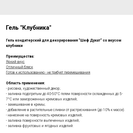
Гель "Клубника"
Гель кондитерский для декорирования "Шеф Дукат" со вкусом
клубники
Преимущества:
Яркий вкус
Отличный блеск
Готов к использованию - не требует перемешивания
Область применения:
- рисовка, художественный декор;
- заливка подогретым до 40-50°С гелем поверхности охлажденных до 5-
7°С или замороженных кремовых изделий;
- замешивание в кремы;
- добавление в растительные сливки от растрескивания (до 10% к массе).
- нанесение на поверхность кремовых изделий;
- заливка поверхности выпеченных изделий;
- заливка фруктовых и ягодных изделий.