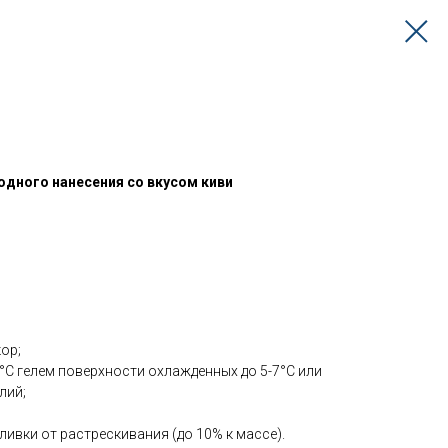
одного нанесения со вкусом киви
ор;
0°С гелем поверхности охлажденных до 5-7°С или
лий;
ливки от растрескивания (до 10% к массе).