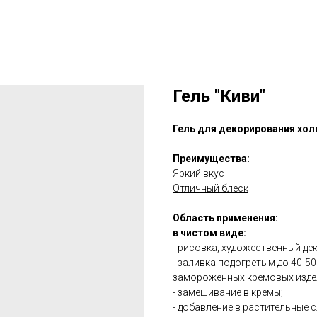
Гель "Киви"
Гель для декорирования хол
Преимущества:
Яркий вкус
Отличный блеск
Область применения:
в чистом виде:
- рисовка, художественный дек
- заливка подогретым до 40-5
замороженных кремовых изде
- замешивание в кремы;
- добавление в растительные с