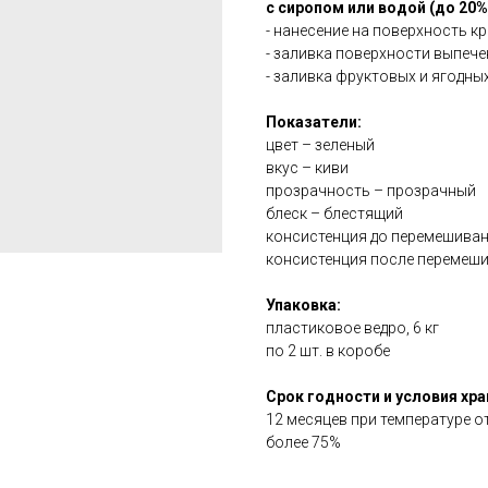
с сиропом или водой (до 20%
- нанесение на поверхность к
- заливка поверхности выпече
- заливка фруктовых и ягодных
Показатели:
цвет – зеленый
вкус – киви
прозрачность – прозрачный
блеск – блестящий
консистенция до перемешиван
консистенция после перемеши
Упаковка:
пластиковое ведро, 6 кг
по 2 шт. в коробе
Срок годности и условия хра
12 месяцев при температуре о
более 75%