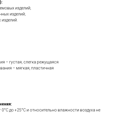
):
ремовых изделий;
нных изделий;
 изделий.
ия – густая, слегка режущаяся
вания – мягкая, пластичная
нения:
т 0°С до +25°С и относительно влажности воздуха не