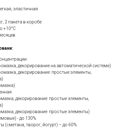
егкая, эластичная
кг, 2 пакета в коробе
до +10°С
месяцев
овани:
онцентрации:
промазка, декорирование на автоматической системе)
промазка, декорирование: простые элементы,
а)
омазка)
енная:
омазка, декорирование: простые элементы,
а)
ромазка, декорирование: простые элементы)
емовые) - до 130%
 (сметана, творог, йогурт) – до 60%