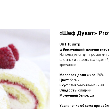
«Шеф Дукат» Prof
UHT 10 литр
▲Высочайший уровень внесе
Используется для промазки то
слоеных и вафельных изделий,
креманках.
Массовая доля жира:
26%
Цвет:
белый
Вкус:
сливочно-ванильный
Сладость:
сладкий
Молочный белок
: да
Увеличение объема при взби