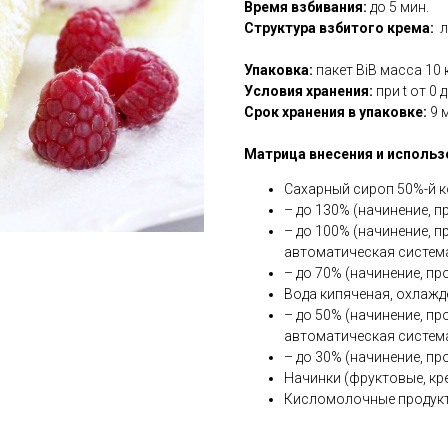
Время взбивания:
до 5 мин.
Структура взбитого крема:
л
Упаковка:
пакет BiB масса 10 
Условия хранения:
при t от 0 
Срок хранения в упаковке:
9 
Матрица внесения и использ
Сахарный сироп 50%-й к
– до 130% (начинение, 
– до 100% (начинение, 
автоматическая систем
– до 70% (начинение, пр
Вода кипяченая, охлажд
– до 50% (начинение, пр
автоматическая систем
– до 30% (начинение, п
Начинки (фруктовые, кр
Кисломолочные продукты