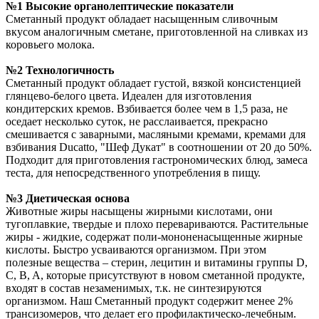
№1 Высокие органолептические показатели
Сметанный продукт обладает насыщенным сливочным
вкусом аналогичным сметане, приготовленной на сливках из
коровьего молока.
№2 Технологичность
Сметанный продукт обладает густой, вязкой консистенцией
глянцево-белого цвета. Идеален для изготовления
кондитерских кремов. Взбивается более чем в 1,5 раза, не
оседает несколько суток, не расслаивается, прекрасно
смешивается с заварными, масляными кремами, кремами для
взбивания Ducatto, "Шеф Дукат" в соотношении от 20 до 50%.
Подходит для приготовления гастрономических блюд, замеса
теста, для непосредственного употребления в пищу.
№3 Диетическая основа
Животные жиры насыщены жирными кислотами, они
тугоплавкие, твердые и плохо перевариваются. Растительные
жиры - жидкие, содержат поли-мононенасыщенные жирные
кислоты. Быстро усваиваются организмом. При этом
полезные вещества – стерин, лецитин и витамины группы D,
C, B, A, которые присутствуют в новом сметанной продукте,
входят в состав незаменимых, т.к. не синтезируются
организмом. Наш Сметанный продукт содержит менее 2%
трансизомеров, что делает его профилактическо-лечебным.