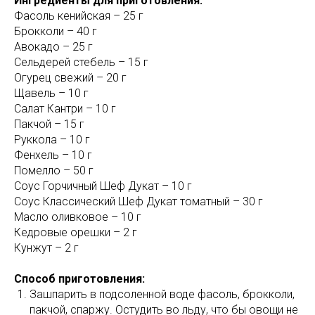
Ингредиенты для приготовления:
Фасоль кенийская – 25 г
Брокколи – 40 г
Авокадо – 25 г
Сельдерей стебель – 15 г
Огурец свежий – 20 г
Щавель – 10 г
Салат Кантри – 10 г
Пакчой – 15 г
Руккола – 10 г
Фенхель – 10 г
Помелло – 50 г
Соус Горчичный Шеф Дукат – 10 г
Соус Классический Шеф Дукат томатный – 30 г
Масло оливковое – 10 г
Кедровые орешки – 2 г
Кунжут – 2 г
Способ приготовления:
Зашпарить в подсоленной воде фасоль, брокколи,
пакчой, спаржу. Остудить во льду, что бы овощи не