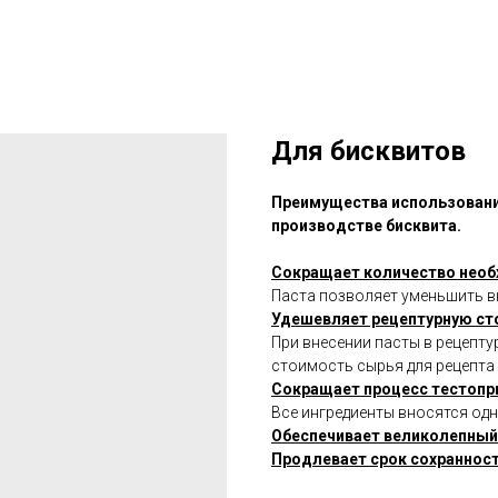
Для бисквитов
Преимущества использования
производстве бисквита.
Сокращает количество необ
Паста позволяет уменьшить вн
Удешевляет рецептурную ст
При внесении пасты в рецепту
стоимость сырья для рецепта
Сокращает процесс тестопр
Все ингредиенты вносятся од
Обеспечивает великолепный 
Продлевает срок сохранност