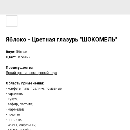
Яблоко - Цветная глазурь "ШОКОМЕЛЬ"
Вкус:
Яблоко
Цвет:
Зеленый
Преимущества:
Яркий цвет и насыщенный вкус
Область применения:
- конфеты типа пралине, помадные;
- карамель;
- лукум;
- зефир, пастила;
- мармелад;
- печенье;
- пончики;
- кексы, маффины;