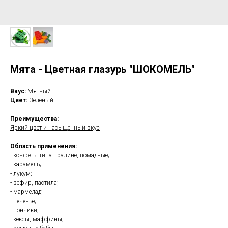
Мята - Цветная глазурь "ШОКОМЕЛЬ"
Вкус:
Мятный
Цвет:
Зеленый
Преимущества:
Яркий цвет и насыщенный вкус
Область применения:
- конфеты типа пралине, помадные;
- карамель;
- лукум;
- зефир, пастила;
- мармелад;
- печенье;
- пончики;
- кексы, маффины;