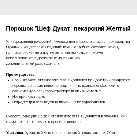
Порошок "Шеф Дукат" пекарский Желтый
Универсальный пекарский
порошок
для широкого спектра производства
мучных и кондитерских изделий: печенье сдобное, сахарное, кексы,
пряники, бисквиты и другие выпеченные изделия. Может
использоваться в дрожжевых изделиях как
дополнительный разрыхлитель.
Преимущества:
Большая часть углекислого газа выделяется при действии пекарского
порошка во время выпечки изделия, что позволяет обеспечить
равномерную пористую структуру выпеченному п/ф.;
Нет привкуса соды;
Подходит для всех видов выпеченных полуфабрикатов.
Скорость реакции: 22-28% углекислого газа выделяется в течение 8 мин
(замес теста)., остальное в процессе выпечки.
Упаковка:
бумажный мешок, проложенный полиэтиленом, 20 кг.