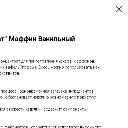
ат" Маффин Ванильный
концентрат для приготовления кексов, маффинов,
ких вафель (гофры). Смесь можно использовать как
бисквитов.
процесс - одновременная загрузка ингредиентов
ра - обеспечивает изделию равномерную пористую
м
ия свежести изделий - содержит компоненты,
олуфабрикатов - корректирует недостатки вносимого