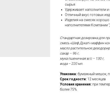
сырья
Удерживает наполнители и 
Отличный вкус готовых из
Изделия на смесях хорошо
наполнителями Компании "
Стандартная дозировка для п
смесь «Шеф Дукат» маффин конц
масло растительное дезодориро
сахар – 96 г,
мука пшеничная в/с – 130 г,
вода – 220 мл.
Упаковка:
бумажный мешок, пр
Срок годности:
12 месяцев
Условия хранения:
при темпе
более 75%.