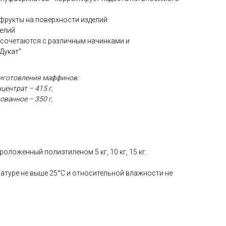
фрукты на поверхности изделий
делий
 сочетаются с различным начинками и
Дукат"
риготовления маффинов:
ентрат – 415 г,
ванное – 350 г,
оложенный полиэтиленом 5 кг, 10 кг, 15 кг.
ратуре не выше 25°С и относительной влажности не