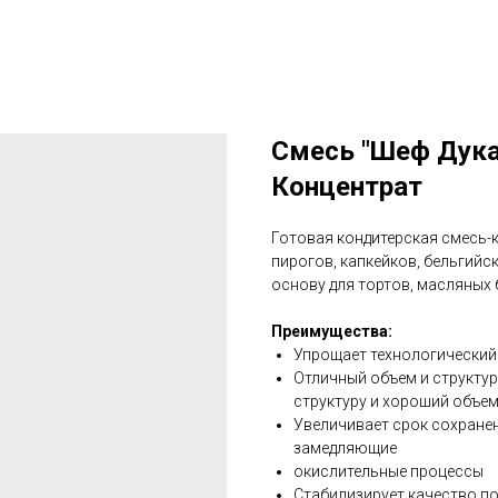
Смесь "Шеф Дук
Концентрат
Готовая кондитерская смесь-
пирогов, капкейков, бельгийс
основу для тортов, масляных 
Преимущества:
Упрощает технологический 
Отличный объем и структу
структуру и хороший объе
Увеличивает срок сохранен
замедляющие
окислительные процессы
Стабилизирует качество п