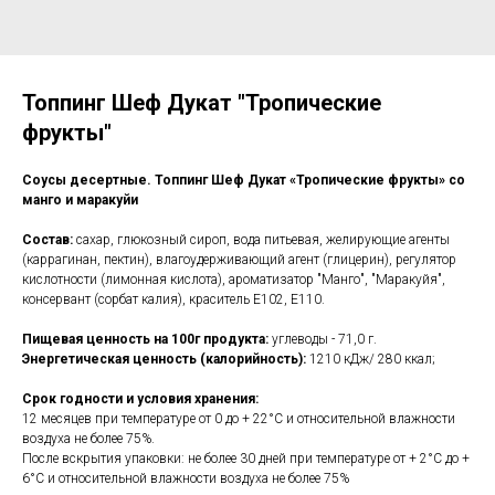
Топпинг Шеф Дукат "Тропические
фрукты"
Соусы десертные. Топпинг Шеф Дукат «Тропические фрукты» со
манго и маракуйи
Состав:
сахар, глюкозный сироп, вода питьевая, желирующие агенты
(каррагинан, пектин), влагоудерживающий агент (глицерин), регулятор
кислотности (лимонная кислота), ароматизатор "Манго", "Маракуйя",
консервант (сорбат калия), краситель Е102, Е110.
Пищевая ценность на 100г продукта:
углеводы - 71,0 г.
Энергетическая ценность (калорийность):
1210 кДж/ 280 ккал;
Срок годности и условия хранения:
12 месяцев при температуре от 0 до + 22°С и относительной влажности
воздуха не более 75%.
После вскрытия упаковки: не более 30 дней при температуре от + 2°С до +
6°С и относительной влажности воздуха не более 75%