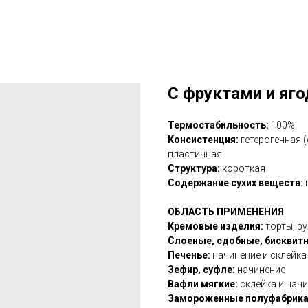
С фруктами и яг
Термостабильность:
100%
Консистенция:
гетерогенная (
пластичная
Структура:
короткая
Содержание сухих веществ:
ОБЛАСТЬ ПРИМЕНЕНИЯ
Кремовые изделия:
торты, р
Слоеные, сдобные, бисквит
Печенье:
начинение и склейка
Зефир, суфле:
начинение
Вафли мягкие:
склейка и нач
Замороженные полуфабрика