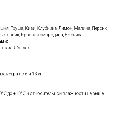
:
шня, Груша, Киви, Клубника, Лимон, Малина, Персик,
рыжовник, Красная смородина, Ежевика
ами:
 Тыква-Яблоко
е ведра по 6 и 13 кг
 0°С до +10°С и относительной влажности не выше