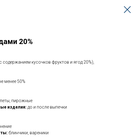
одами 20%
с содержанием кусочков фруктов и ягод 20%),
не менее 50%
улеты, пирожные
ные изделия:
до и после выпечки
инение
ты:
блинчики, вареники