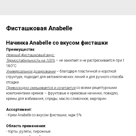
Фисташковая Anabelle
Начинка Anabelle со вкусом фисташки
Преимущества:
Нежный фисташковый вкус.
Термостабильность на 100%
– не закипает и не растрескивается при t
180°С
Универсальное дозирование
– благодаря пластичной и короткой
структуре, подходит для автоматических линий и для ручного способа
отсадки.
Превосходно смешивается и сочетается
со всеми рецептурными
компонентами кремов – фруктовые и кремовые начинки, повидло,
кремы для взбивания, спреды, масло сливочное, маргарин.
Ассортимент:
- Крем Anabelle со вкусом фисташки, мдж 5%
Область применения:
- торты, рулеты, пирожные