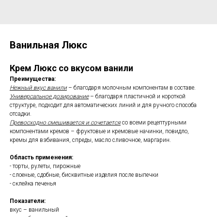
Ванильная Люкс
Крем Люкс со вкусом ванили
Преимущества:
Нежный вкус ванили
– благодаря молочным компонентам в составе.
Универсальное дозирование
– благодаря пластичной и короткой
структуре, подходит для автоматических линий и для ручного способа
отсадки.
Превосходно смешивается и сочетается
со всеми рецептурными
компонентами кремов – фруктовые и кремовые начинки, повидло,
кремы для взбивания, спреды, масло сливочное, маргарин.
Область применения:
- торты, рулеты, пирожные
- слоеные, сдобные, бисквитные изделия после выпечки
- склейка печенья
Показатели:
вкус – ванильный