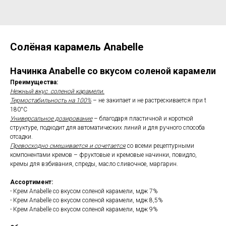
Солёная карамель Anabelle
Начинка Anabelle со вкусом соленой карамели
Преимущества:
Нежный вкус соленой карамели.
Термостабильность на 100%
– не закипает и не растрескивается при t
180°С
Универсальное дозирование
– благодаря пластичной и короткой
структуре, подходит для автоматических линий и для ручного способа
отсадки.
Превосходно смешивается и сочетается
со всеми рецептурными
компонентами кремов – фруктовые и кремовые начинки, повидло,
кремы для взбивания, спреды, масло сливочное, маргарин.
Ассортимент:
- Крем Anabelle со вкусом соленой карамели, мдж 7%
- Крем Anabelle со вкусом соленой карамели, мдж 8,5%
- Крем Anabelle со вкусом соленой карамели, мдж 9%