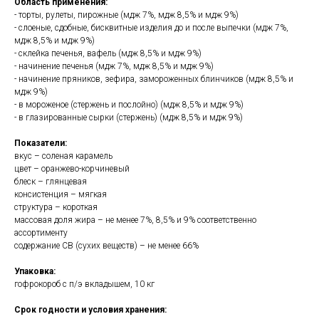
Область применения:
- торты, рулеты, пирожные (мдж 7%, мдж 8,5% и мдж 9%)
- слоеные, сдобные, бисквитные изделия до и после выпечки (мдж 7%,
мдж 8,5% и мдж 9%)
- склейка печенья, вафель (мдж 8,5% и мдж 9%)
- начинение печенья (мдж 7%, мдж 8,5% и мдж 9%)
- начинение пряников, зефира, замороженных блинчиков (мдж 8,5% и
мдж 9%)
- в мороженое (стержень и послойно) (мдж 8,5% и мдж 9%)
- в глазированные сырки (стержень) (мдж 8,5% и мдж 9%)
Показатели:
вкус – соленая карамель
цвет – оранжево-корчиневый
блеск – глянцевая
консистенция – мягкая
структура – короткая
массовая доля жира – не менее 7%, 8,5% и 9% соответственно
ассортименту
содержание СВ (сухих веществ) – не менее 66%
Упаковка:
гофрокороб с п/э вкладышем, 10 кг
Срок годности и условия хранения: