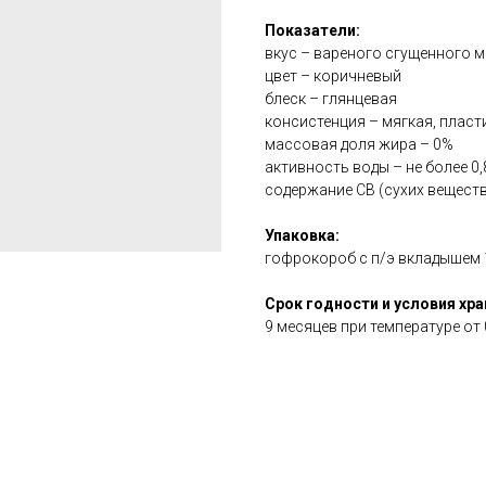
Показатели:
вкус – вареного сгущенного 
цвет – коричневый
блеск – глянцевая
консистенция – мягкая, пласт
массовая доля жира – 0%
активность воды – не более 0
содержание СВ (сухих веществ
Упаковка:
гофрокороб с п/э вкладышем 
Срок годности и условия хра
9 месяцев при температуре от 