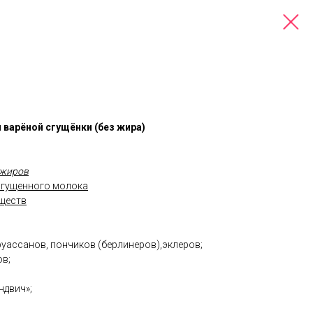
м варёной сгущёнки (без жира)
 жиров
сгущенного молока
еществ
руассанов, пончиков (берлинеров),эклеров;
ов;
ндвич»;