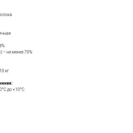
молока
ичная
,8%
) – не менее 70%
10 кг
нения:
0°С до +10°С