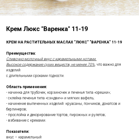
Крем Люкс "Варенка" 11-19
КРЕМ НА РАСТИТЕЛЬНЫХ МАСЛАХ "ЛЮКС" "ВАРЕНКА" 11-19
Преимущества:
Сливочно-молочный вкус с карамельными нотами.
Высокое содержание сухих веществ, не менее 70%
, что важно для
изделий
с длительными сроками годности.
Область применения:
- начинка для трубочек, корзиночек и печенья типа «орешки»;
- склейка печенья типа «сэндвич» и мягких вафель;
- начинение выпеченных изделий: круасаны, пончиков, донатсов и
берлинеров;
- прослойка и декорирование тортов, пирожных и рулетов;
- взбивание с кремами.
Показатели:
вкус – карамельный