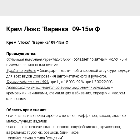
Крем Люкс "Варенка" 09-15м Ф
Крем "Люкс" "Варенка" 09-15м Ф
Преимущества:
Отличные вкусовые характеристики
–обладает приятным молочным
вкусом с ванильными нотами
Удобен в работе
– благодаря пластичной и короткой структуре подходит
для всех видов дозирования (автоматического и ручного).
Термостабилен на 100%
при t до 180°С, 92% при t 200-220°С
Превосходно смешивается со всеми жировыми основами
–
кремовыми начинками, кремами для взбивания, спредами, маслом
сливочным.
Область применения:
- начинение и выпечка сдобного печенья, маффинов, кексов, слоеных
мелкоштучных изделий
- заполнение выпеченных заварных полуфабрикатов, круассанов,
вафельных трубочек, орешков, блинчиков
- склейка печенья типа "сэндвич"