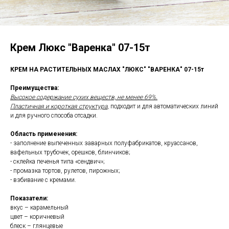
Крем Люкс "Варенка" 07-15т
КРЕМ НА РАСТИТЕЛЬНЫХ МАСЛАХ "ЛЮКС" "ВАРЕНКА" 07-15т
Преимущества:
Высокое содержание сухих веществ, не менее 69%.
Пластичная и короткая структура
, подходит и для автоматических линий
и для ручного способа отсадки.
Область применения:
- заполнение выпеченных заварных полуфабрикатов, круассанов,
вафельных трубочек, орешков, блинчиков;
- склейка печенья типа «сендвич»;
- промазка тортов, рулетов, пирожных;
- взбивание с кремами.
Показатели:
вкус – карамельный
цвет – коричневый
блеск – глянцевые