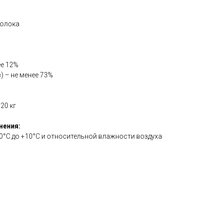
молока
ее 12%
) – не менее 73%
20 кг
нения:
 0°С до +10°С и относительной влажности воздуха