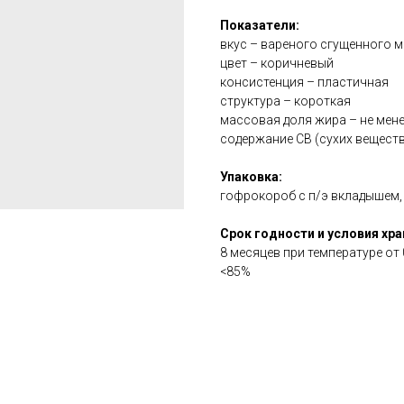
Показатели:
вкус – вареного сгущенного 
цвет – коричневый
консистенция – пластичная
структура – короткая
массовая доля жира – не мен
содержание СВ (сухих веществ
Упаковка:
гофрокороб с п/э вкладышем, 
Срок годности и условия хра
8 месяцев при температуре от
<85%