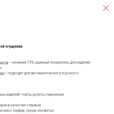
ной сгущенки
ществ
– не менее 73%, важный показатель для изделий
и.
ура
– подходит для автоматического и ручного
вых изделий: торты, рулеты, пирожные
рки в качестве стержня
ых масс (зефир, лукум, конфеты)