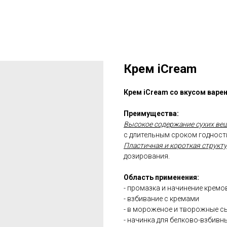
Крем iCream
Крем iCream со вкусом варе
Преимущества:
Высокое содержание сухих ве
с длительным сроком годност
Пластичная и короткая структ
дозирования.
Область применения:
- промазка и начинение кремо
- взбивание с кремами
- в мороженое и творожные сы
- начинка для белково-взбивн