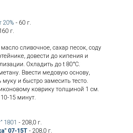
т 20%
- 60 г.
60 г.
 масло сливочное, сахар песок, соду
отейнике, довести до кипения и
изации. Охладить до t 80°С.
метану. Ввести медовую основу,
 муку и быстро замесить тесто.
иконовому коврику толщиной 1 см.
 10-15 минут.
" 1801
- 208,0 г.
а" 07-15Т
- 208,0 г.