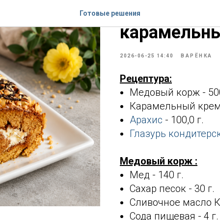
Медово- ар
Готовые решения
карамельн
2026-06-25 14:40
ВАРЁНКА
Рецептура:
Медовый корж - 500
Карамельный крем -
Арахис
- 100,0 г.
Глазурь кондитерск
Медовый корж :
Мед - 140 г.
Сахар песок - 30 г.
Сливочное масло Кр
Сода пищевая - 4 г.